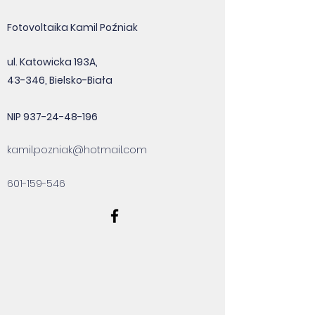
Fotovoltaika Kamil Poźniak
ul. Katowicka 193A,
43-346, Bielsko-Biała
NIP
937-24-48-196
kamil.pozniak@hotmail.com
601-159-546