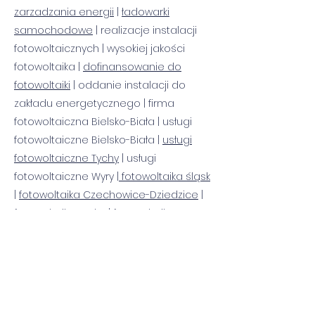
zarzadzania energii
|
ładowarki
samochodowe
| realizacje instalacji
fotowoltaicznych | wysokiej jakości
fotowoltaika |
dofinansowanie do
fotowoltaiki
| oddanie instalacji do
zakładu energetycznego | firma
fotowoltaiczna Bielsko-Biała | usługi
fotowoltaiczne Bielsko-Biała |
usługi
fotowoltaiczne Tychy
| usługi
fotowoltaiczne Wyry |
fotowoltaika śląsk
|
fotowoltaika Czechowice-Dziedzice
|
fotowoltaika Tychy |
fotowoltaika
Pszczyna
| fotowoltaika Katowice |
fotowoltaika Kobiór | fotowoltaika
Bestwina |
fotowoltaika Żywiec
|
fotowoltaika Skoczów | fotowoltaika
Wisła | fotowoltaika Ustroń |