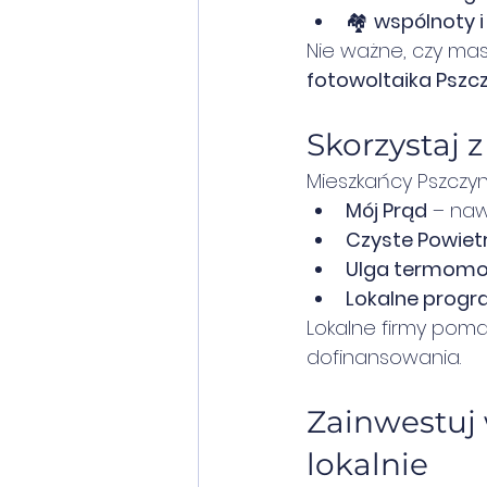
🏘️ 
wspólnoty i
Nie ważne, czy masz
fotowoltaika Pszc
Skorzystaj z
Mieszkańcy Pszczyn
Mój Prąd
 – naw
Czyste Powiet
Ulga termomo
Lokalne progr
Lokalne firmy poma
dofinansowania.
Zainwestuj 
lokalnie