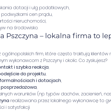
kania dotacji i ulg podatkowych,
 podwyżkami cen prądu,
rtości nieruchomości,
yw na środowisko.
a Pszczyna – lokalna firma to le
 ogólnopolskich firm, które często traktują klientó
nym wykonawcom z Pszczyny i okolic. Co zyskujesz?
ntakt i szybka reakcja
,
odejście do projektu
,
 formalnościach i dotacjach
,
ka posprzedażowa
,
lnych warunków (np. typów dachów, zacienień, nas
zyna
 realizowana przez lokalnego wykonawcę to g
i i satysfakcji.