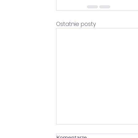
Ostatnie posty
Panele fotowoltaiczne
Komentarze