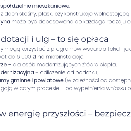
 spółdzielnie mieszkaniowe
.
 dach skośny, płaski, czy konstrukcję wolnostojącą 
zyna
 może być dopasowana do każdego rodzaju ob
 dotacji i ulg – to się opłaca
y mogą korzystać z programów wsparcia takich jak
et do 6 000 zł na mikroinstalację,
rze
 – dla osób modernizujących źródło ciepła,
dernizacyjna
 – odliczenie od podatku,
amy gminne i powiatowe
 (w zależności od dostępn
gają w całym procesie – od wypełnienia wniosku po
w energię przyszłości – bezpieczn