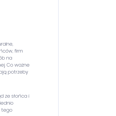
ralne, 
ńców, firm 
sób na 
nej. Co ważne 
nają potrzeby 
d ze słońca i 
iednio 
 tego 