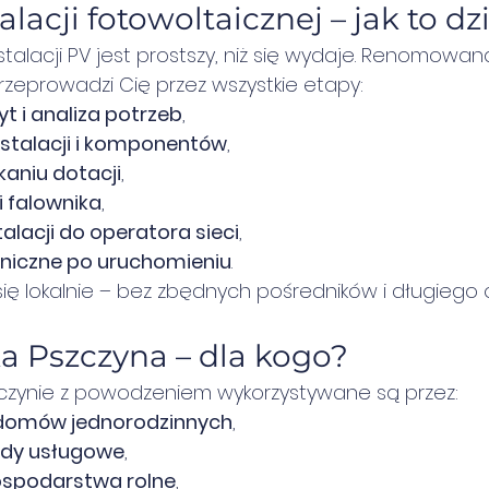
lacji fotowoltaicznej – jak to dz
alacji PV jest prostszy, niż się wydaje. Renomowana
rzeprowadzi Cię przez wszystkie etapy:
t i analiza potrzeb
,
stalacji i komponentów
,
aniu dotacji
,
i falownika
,
talacji do operatora sieci
,
niczne po uruchomieniu
.
ę lokalnie – bez zbędnych pośredników i długiego 
a Pszczyna – dla kogo?
zczynie z powodzeniem wykorzystywane są przez:
i domów jednorodzinnych
,
łady usługowe
,
gospodarstwa rolne
,