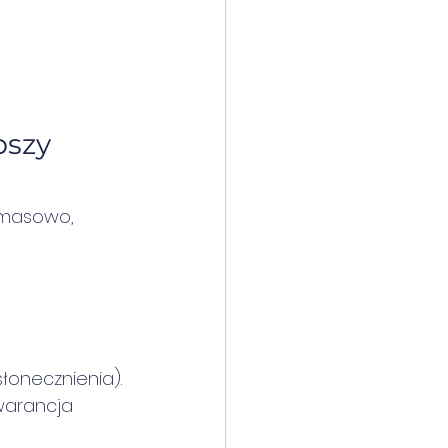
pszy 
w masowo, 
łonecznienia).
warancja 