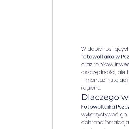
W dobie rosnących 
fotowoltaika w Ps
oraz rolników. Inwe
oszczędności, ale 
– montaż instalacji
regionu.
Dlaczego wa
Fotowoltaika Pszc
wykorzystywać go 
dobrana instalacja