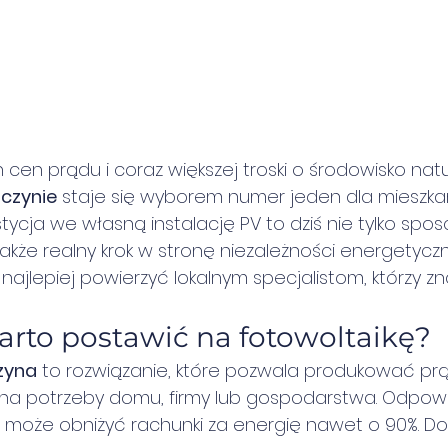
cen prądu i coraz większej troski o środowisko natu
zczynie
 staje się wyborem numer jeden dla mieszka
stycja we własną instalację PV to dziś nie tylko spo
także realny krok w stronę niezależności energetycz
 najlepiej powierzyć lokalnym specjalistom, którzy z
rto postawić na fotowoltaikę?
zyna
 to rozwiązanie, które pozwala produkować prą
na potrzeby domu, firmy lub gospodarstwa. Odpow
 może obniżyć rachunki za energię nawet o 90%. Do