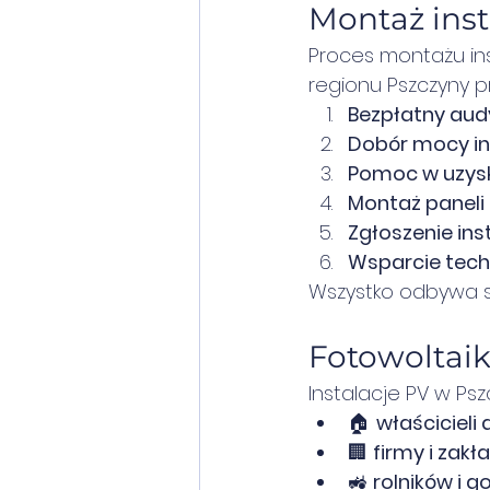
Montaż insta
Proces montażu inst
regionu Pszczyny p
Bezpłatny audy
Dobór mocy in
Pomoc w uzysk
Montaż paneli 
Zgłoszenie ins
Wsparcie tech
Wszystko odbywa si
Fotowoltaik
Instalacje PV w Ps
🏠 
właściciel
🏢 
firmy i zak
🚜 
rolników i 