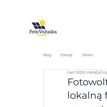
Blog
Porady
Oferta
1 wrz 2025
2 minut(y) cz
Fotowol
lokalną 