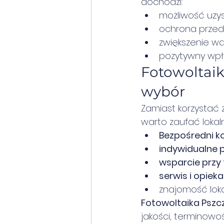
dochodzi:
możliwość uzys
ochrona przed
zwiększenie wa
pozytywny wpł
Fotowoltaik
wybór
Zamiast korzystać z
warto zaufać lokal
Bezpośredni ko
indywidualne p
wsparcie przy
serwis i opie
znajomość loka
Fotowoltaika Pszc
jakości, terminowośc