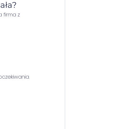
iała?
 firma z 
oczekiwania.