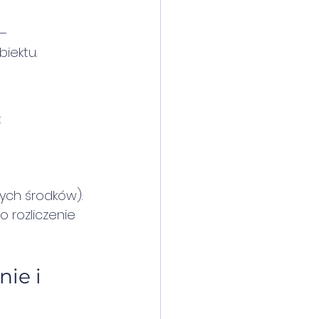
– 
iektu.
:
ych środków).
 rozliczenie 
ie i 