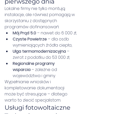
pierwszego dnia
Lokalne firmy nie tylko montują 
instalacje, ale również pomagają w 
skorzystaniu z dostępnych 
programów dofinansowań:
Mój Prąd 5.0
 – nawet do 6 000 zł,
Czyste Powietrze
 – dla osób 
wymieniających źródła ciepła,
Ulga termomodernizacyjna
 – 
zwrot z podatku do 53 000 zł,
Regionalne programy 
wsparcia
 – zależne od 
województwa i gminy.
Wypełnianie wniosków i 
kompletowanie dokumentacji 
może być stresujące – dlatego 
warto to zlecić specjalistom.
Usługi fotowoltaiczne 