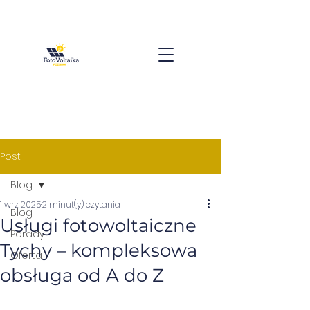
Post
Blog
1 wrz 2025
2 minut(y) czytania
Blog
Usługi fotowoltaiczne
Porady
Tychy – kompleksowa
Oferta
obsługa od A do Z