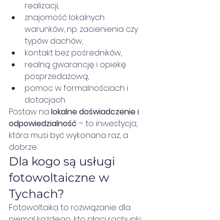
realizacji,
znajomość lokalnych 
warunków, np. zacienienia czy 
typów dachów,
kontakt bez pośredników,
realną gwarancję i opiekę 
posprzedażową,
pomoc w formalnościach i 
dotacjach.
Postaw na 
lokalne doświadczenie i 
odpowiedzialność
 – to inwestycja, 
która musi być wykonana raz, a 
dobrze.
Dla kogo są usługi 
fotowoltaiczne w 
Tychach?
Fotowoltaika to rozwiązanie dla 
niemal każdego, kto płaci rachunki 