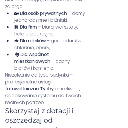
za prąd:
🏡 
Dla osób prywatnych
 – domy 
jednorodzinne i bliźniaki,
🏢 
Dla firm
 – biura, warsztaty, 
hale produkcyjne,
🚜 
Dla rolników
 – gospodarstwa, 
chłodnie, obory,
🏘️ 
Dla wspólnot 
mieszkaniowych
 – dachy 
bloków i kamienic.
Niezależnie od typu budynku – 
profesjonalne 
usługi 
fotowoltaiczne Tychy
 umożliwiają 
dopasowanie systemu do Twoich 
realnych potrzeb.
Skorzystaj z dotacji i 
oszczędzaj od 