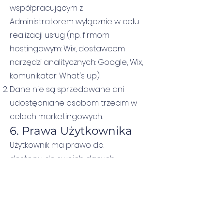
współpracującym z
Administratorem wyłącznie w celu
realizacji usług (np. firmom
hostingowym: Wix, dostawcom
narzędzi analitycznych: Google, Wix,
komunikator: What's up).
Dane nie są sprzedawane ani
udostępniane osobom trzecim w
celach marketingowych.
6. Prawa Użytkownika
Użytkownik ma prawo do:
dostępu do swoich danych,
sprostowania danych,
usunięcia danych („prawo do bycia
zapomnianym”),
ograniczenia przetwarzania,