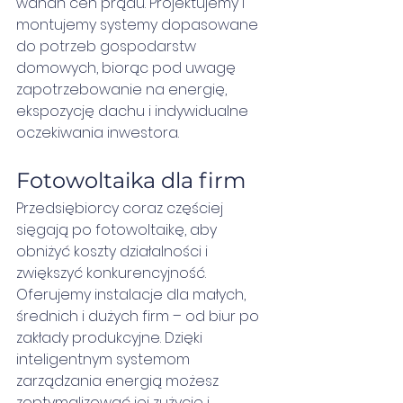
wahań cen prądu. Projektujemy i 
montujemy systemy dopasowane 
do potrzeb gospodarstw 
domowych, biorąc pod uwagę 
zapotrzebowanie na energię, 
ekspozycję dachu i indywidualne 
oczekiwania inwestora.
Fotowoltaika dla firm
Przedsiębiorcy coraz częściej 
sięgają po fotowoltaikę, aby 
obniżyć koszty działalności i 
zwiększyć konkurencyjność. 
Oferujemy instalacje dla małych, 
średnich i dużych firm – od biur po 
zakłady produkcyjne. Dzięki 
inteligentnym systemom 
zarządzania energią możesz 
zoptymalizować jej zużycie i 