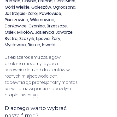
Rudzica, Chybie, Brenna, Górki Małe, 
Górki Wielkie, Goleszów, Ogrodzona, 
Jastrzębie-Zdrój, Pawłowice, 
Pisarzowice, Wilamowice, 
Dankowice, Czaniec, Brzeszcze, 
Osiek, Mikołów, Jasienica, Jaworze, 
Bystra, Szczyrk, Lipowa, Żory, 
Mysłowice, Bieruń, Inwałd.
Dzięki szerokiemu zasięgowi 
działania możemy szybko i 
sprawnie dotrzeć do klientów w 
różnych miejscowościach, 
zapewniając profesjonalny montaż, 
serwis oraz wsparcie na każdym 
etapie inwestycji.
Dlaczego warto wybrać 
naszą firmę?