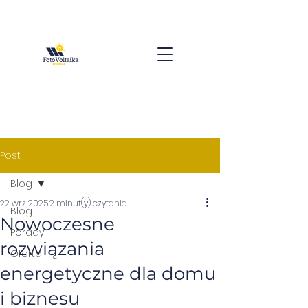
Post
Blog
22 wrz 2025
2 minut(y) czytania
Blog
Nowoczesne
Porady
rozwiązania
Oferta
energetyczne dla domu
i biznesu