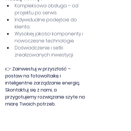
Kompleksowa obsługa – od 
projektu po serwis
Indywidualne podejście do 
klienta
Wysokiej jakości komponenty i 
nowoczesne technologie
Doświadczenie i setki 
zrealizowanych inwestycji
👉 
Zainwestuj w przyszłość – 
postaw na fotowoltaikę i 
inteligentne zarządzanie energią. 
Skontaktuj się z nami, a 
przygotujemy rozwiązanie szyte na 
miarę Twoich potrzeb.
Zapoznaj się z naszą ofertą:
Fotowoltaika dla domu