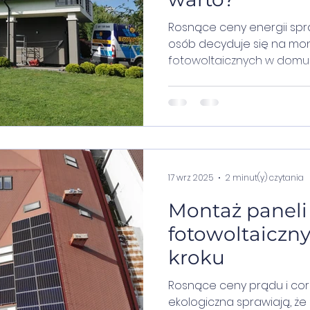
Rosnące ceny energii spra
osób decyduje się na mont
fotowoltaicznych
17 wrz 2025
2 minut(y) czytania
Montaż paneli
fotowoltaiczny
kroku
Rosnące ceny prądu i co
ekologiczna sprawiają, że