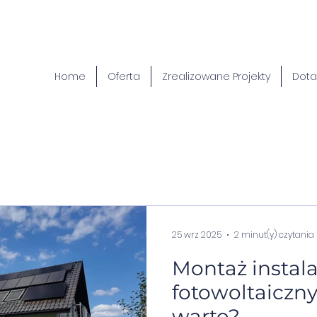
Home
Oferta
Zrealizowane Projekty
Dota
25 wrz 2025
2 minut(y) czytania
Montaż instala
fotowoltaiczn
warto?