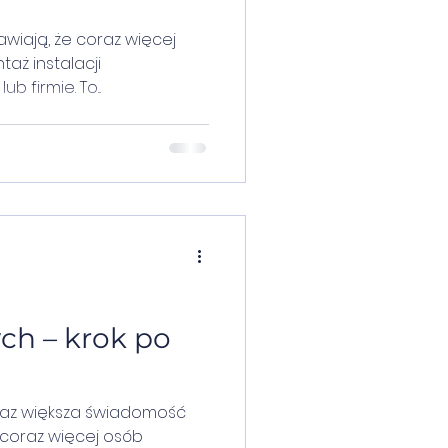
wiają, że coraz więcej
aż instalacji
 w domu lub firmie. To...
ch – krok po
raz większa świadomość
 coraz więcej osób