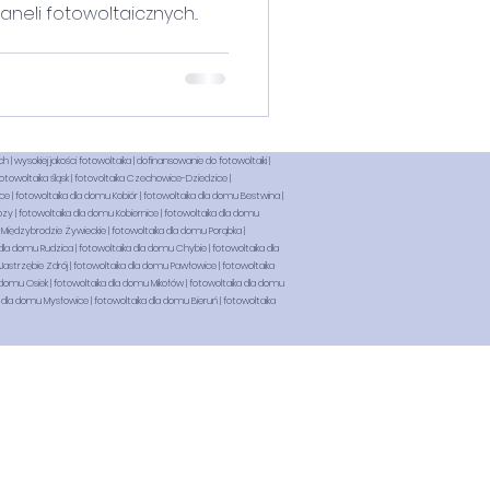
eli fotowoltaicznych...
h | wysokiej jakości fotowoltaika | dofinansowanie do fotowoltaiki |
fotowoltaika śląsk | fotovoltaika Czechowice-Dziedzice |
 | fotowoltaika dla domu Kobiór | fotowoltaika dla domu Bestwina |
zy | fotowoltaika dla domu Kobiernice | fotowoltaika dla domu
 Międzybrodzie Żywieckie | fotowoltaika dla domu Porąbka |
la domu Rudzica | fotowoltaika dla domu Chybie | fotowoltaika dla
Jastrzębie Zdrój | fotowoltaika dla domu Pawłowice | fotowoltaika
domu Osiek | fotowoltaika dla domu Mikołów | fotowoltaika dla domu
 dla domu Mysłowice | fotowoltaika dla domu Bieruń | fotowoltaika