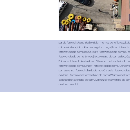
panele fotowoltaiczne Bielsko-Biała | montaż paneli fotowoltaicznyc
oddanie instalacji do zakładu energetycznego | firma fotowoltaic
fotowoltaika dla domu Bielsko-Biała | fotowoltaika dla domu Cz
fotowoltaika dla domu Żywiec | fotowoltaika dla domu Skoczów |
Bulowice | fotowoltaika dla domu Oświęcim | fotowoltaika dla d
fotowoltaika dla domu Kaniów | fotowoltaika dla domu Ochaby | 
domu Brenna | fotowoltaika dla domu Górki Małe | fotowoltaika 
dla domu Pisarzowice | fotowoltaika dla domu Wilamowice | foto
Jasienica | fotowoltaika dla domu Jaworze | fotowoltaika dla do
dla domu Inwałd