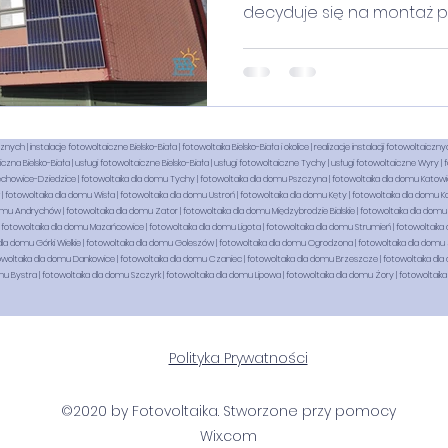
decyduje się na montaż pan
h | instalacje fotowoltaiczne Bielsko-Biała | fotowoltaika Bielsko-Biała i okolice | realizacje instalacji fotowoltaicznyc
zna Bielsko-Biała | usługi fotowoltaiczne Bielsko-Biała | usługi fotowoltaiczne Tychy | usługi fotowoltaiczne Wyry | 
echowice-Dziedzice | fotowoltaika dla domu Tychy | fotowoltaika dla domu Pszczyna | fotowoltaika dla domu Katowice
 fotowoltaika dla domu Wisła | fotowoltaika dla domu Ustroń | fotowoltaika dla domu Kęty | fotowoltaika dla domu Ko
omu Andrychów | fotowoltaika dla domu Zator | fotowoltaika dla domu Międzybrodzie Bialskie | fotowoltaika dla domu
fotowoltaika dla domu Mazańcowice | fotowoltaika dla domu Ligota | fotowoltaika dla domu Strumień | fotowoltaika d
dla domu Górki Wielkie | fotowoltaika dla domu Goleszów | fotowoltaika dla domu Ogrodzona | fotowoltaika dla domu 
woltaika dla domu Dankowice | fotowoltaika dla domu Czaniec | fotowoltaika dla domu Brzeszcze | fotowoltaika dla 
mu Bystra | fotowoltaika dla domu Szczyrk | fotowoltaika dla domu Lipowa | fotowoltaika dla domu Żory | fotowoltaika
Polityka Prywatności
©2020 by Fotovoltaika. Stworzone przy pomocy
Wix.com