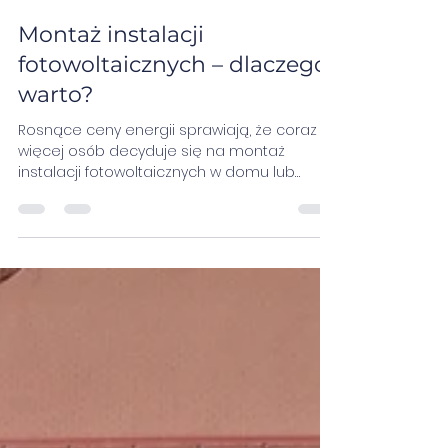
25 wrz 2025
2 minut(y) czytania
Montaż instalacji
fotowoltaicznych – dlaczego
warto?
Rosnące ceny energii sprawiają, że coraz
więcej osób decyduje się na montaż
instalacji fotowoltaicznych w domu lub
firmie. To...