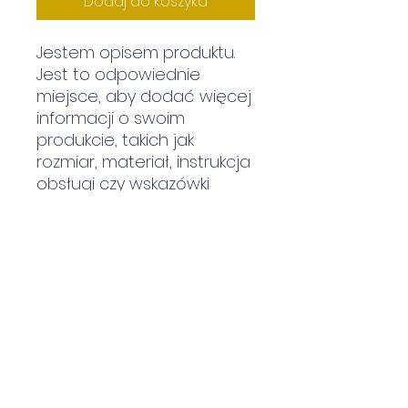
Dodaj do koszyka
Jestem opisem produktu.
Jest to odpowiednie
miejsce, aby dodać więcej
informacji o swoim
produkcie, takich jak
rozmiar, materiał, instrukcja
obsługi czy wskazówki
dotyczące czyszczenia.
INFORMACJA O
PRODUKCIE
Jestem szczegółowym opisem
REGULAMIN WYMIANY I
produktu. Jest to odpowiednie
ZWROTÓW
miejsce, aby dodać więcej
informacji o swoim produkcie,
Jestem regulaminem wymiany i
takich jak rozmiar, materiał,
DOSTAWA
zwrotów. Jest to odpowiednie