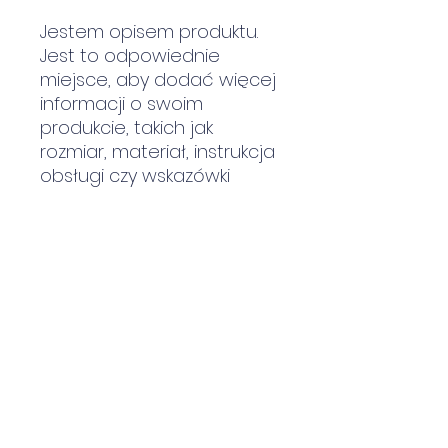
Jestem opisem produktu.
Jest to odpowiednie
miejsce, aby dodać więcej
informacji o swoim
produkcie, takich jak
rozmiar, materiał, instrukcja
obsługi czy wskazówki
dotyczące czyszczenia.
INFORMACJA O
PRODUKCIE
Jestem szczegółowym opisem
REGULAMIN WYMIANY I
produktu. Jest to odpowiednie
ZWROTÓW
miejsce, aby dodać więcej
informacji o swoim produkcie,
Jestem regulaminem wymiany i
takich jak rozmiar, materiał,
DOSTAWA
zwrotów. Jest to odpowiednie
instrukcja obsługi czy wskazówki
miejsce na wyjaśnienie Twoim