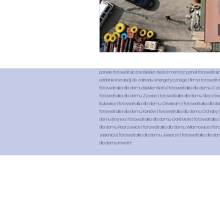
panele fotowoltaiczne Bielsko-Biała | montaż paneli fotowoltaicznyc
oddanie instalacji do zakładu energetycznego | firma fotowoltaic
fotowoltaika dla domu Bielsko-Biała | fotowoltaika dla domu Cz
fotowoltaika dla domu Żywiec | fotowoltaika dla domu Skoczów |
Bulowice | fotowoltaika dla domu Oświęcim | fotowoltaika dla d
fotowoltaika dla domu Kaniów | fotowoltaika dla domu Ochaby | 
domu Brenna | fotowoltaika dla domu Górki Małe | fotowoltaika 
dla domu Pisarzowice | fotowoltaika dla domu Wilamowice | foto
Jasienica | fotowoltaika dla domu Jaworze | fotowoltaika dla do
dla domu Inwałd