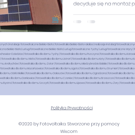
decyduje się na montaż pan
h | instalacje fotowoltaiczne Bielsko-Biała | fotowoltaika Bielsko-Biała i okolice | realizacje instalacji fotowoltaicznyc
zna Bielsko-Biała | usługi fotowoltaiczne Bielsko-Biała | usługi fotowoltaiczne Tychy | usługi fotowoltaiczne Wyry | 
echowice-Dziedzice | fotowoltaika dla domu Tychy | fotowoltaika dla domu Pszczyna | fotowoltaika dla domu Katowice
 fotowoltaika dla domu Wisła | fotowoltaika dla domu Ustroń | fotowoltaika dla domu Kęty | fotowoltaika dla domu Ko
omu Andrychów | fotowoltaika dla domu Zator | fotowoltaika dla domu Międzybrodzie Bialskie | fotowoltaika dla domu
fotowoltaika dla domu Mazańcowice | fotowoltaika dla domu Ligota | fotowoltaika dla domu Strumień | fotowoltaika d
dla domu Górki Wielkie | fotowoltaika dla domu Goleszów | fotowoltaika dla domu Ogrodzona | fotowoltaika dla domu 
woltaika dla domu Dankowice | fotowoltaika dla domu Czaniec | fotowoltaika dla domu Brzeszcze | fotowoltaika dla 
mu Bystra | fotowoltaika dla domu Szczyrk | fotowoltaika dla domu Lipowa | fotowoltaika dla domu Żory | fotowoltaika
Polityka Prywatności
©2020 by Fotovoltaika. Stworzone przy pomocy
Wix.com