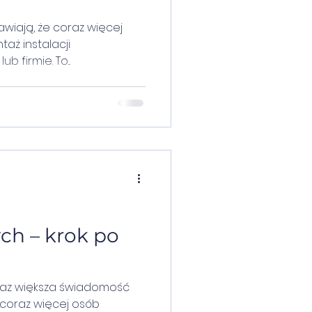
wiają, że coraz więcej
aż instalacji
 w domu lub firmie. To...
ch – krok po
raz większa świadomość
 coraz więcej osób