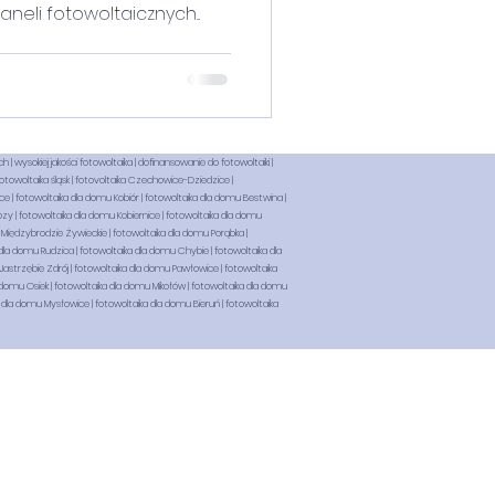
eli fotowoltaicznych...
h | wysokiej jakości fotowoltaika | dofinansowanie do fotowoltaiki |
fotowoltaika śląsk | fotovoltaika Czechowice-Dziedzice |
 | fotowoltaika dla domu Kobiór | fotowoltaika dla domu Bestwina |
zy | fotowoltaika dla domu Kobiernice | fotowoltaika dla domu
 Międzybrodzie Żywieckie | fotowoltaika dla domu Porąbka |
la domu Rudzica | fotowoltaika dla domu Chybie | fotowoltaika dla
Jastrzębie Zdrój | fotowoltaika dla domu Pawłowice | fotowoltaika
domu Osiek | fotowoltaika dla domu Mikołów | fotowoltaika dla domu
 dla domu Mysłowice | fotowoltaika dla domu Bieruń | fotowoltaika