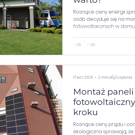
Rosnące ceny energii spra
osób decyduje się na mont
fotowoltaicznych
17 wrz 2025
2 minut(y) czytania
Montaż paneli
fotowoltaiczny
kroku
Rosnące ceny prądu i co
ekologiczna sprawiają, że