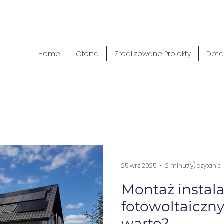
Home
Oferta
Zrealizowane Projekty
Dota
25 wrz 2025
2 minut(y) czytania
Montaż instala
fotowoltaiczn
warto?