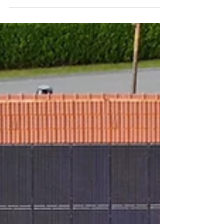
instalacji fotowoltaicznej w
Bielsku-Białej z firmą
Fotovoltaika Kamil Poźniak
Inwestycja w odnawialne źródła energii
staje się w Bielsku-Białej coraz bardziej
popularna. Coraz więcej właścicieli domów i
firm decyduje się na fotowoltaikę, aby
oszczędzać na rachunkach i korzystać z
darmowej energii słonecznej.