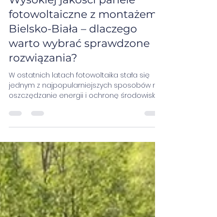
2 sie 2025
3 minut(y) czytania
Wysokiej jakości panele
fotowoltaiczne z montażem
Bielsko-Biała – dlaczego
warto wybrać sprawdzone
rozwiązania?
W ostatnich latach fotowoltaika stała się
jednym z najpopularniejszych sposobów na
oszczędzanie energii i ochronę środowiska.
Mieszkańcy regionu Podbeskidzia coraz
chętniej inwestują w instalacje słoneczne,
które pozwalają znacząco obniżyć rachunki
za prąd.