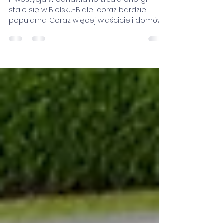
Bielsku-Białej z firmą
Fotovoltaika Kamil Poźniak
Inwestycja w odnawialne źródła energii
staje się w Bielsku-Białej coraz bardziej
popularna. Coraz więcej właścicieli domów i
firm decyduje się na fotowoltaikę, aby
oszczędzać na rachunkach i korzystać z
darmowej energii słonecznej.